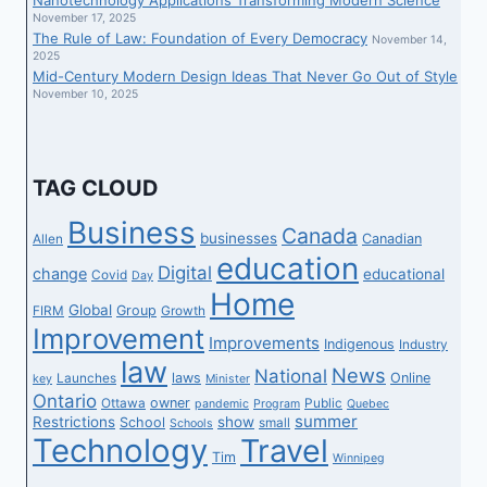
November 17, 2025
The Rule of Law: Foundation of Every Democracy
November 14,
2025
Mid-Century Modern Design Ideas That Never Go Out of Style
November 10, 2025
TAG CLOUD
Business
Canada
businesses
Canadian
Allen
education
Digital
change
educational
Covid
Day
Home
Global
Group
FIRM
Growth
Improvement
Improvements
Indigenous
Industry
law
News
National
laws
Online
Launches
key
Minister
Ontario
owner
Ottawa
Public
pandemic
Program
Quebec
summer
Restrictions
show
School
small
Schools
Technology
Travel
Tim
Winnipeg