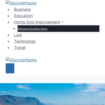
Skip
to
Business
content
Education
Home And Improvement
Windows/Contructions
Law
Technology
Travel